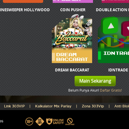
INESWEEPER HOLLYWOOD
COIN PUSHER
DOUBLE ACTION 
DREAM BACCARAT
IDNTRADE
Main Sekarang
Belum Punya Akun!
Daftar Gratis!
Link 303VIP
|
Kalkulator Mix Parlay
|
Zona 303Vip
|
Anti Blo