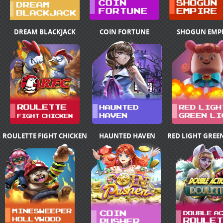
DREAM BLACKJACK
COIN FORTUNE
SHOGUN EMP
ROULETTE FIGHT CHICKEN
HAUNTED HAVEN
RED LIGHT GREE