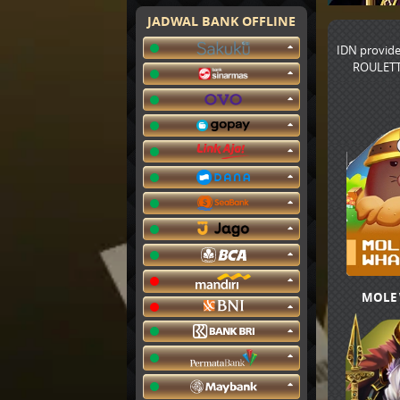
JADWAL BANK OFFLINE
IDN provide
ROULETT
MOLE