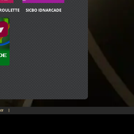
ROULETTE
SICBO IDNARCADE
kir
|